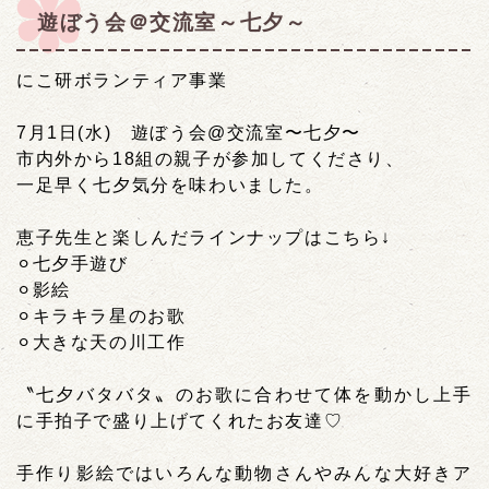
遊ぼう会＠交流室～七夕～
にこ研ボランティア事業
7月1日(水) 遊ぼう会@交流室〜七夕〜
市内外から18組の親子が参加してくださり、
一足早く七夕気分を味わいました。
恵子先生と楽しんだラインナップはこちら↓
⚪︎七夕手遊び
⚪︎影絵
⚪︎キラキラ星のお歌
⚪︎大きな天の川工作
〝七夕バタバタ〟のお歌に合わせて体を動かし上手
に手拍子で盛り上げてくれたお友達♡
手作り影絵ではいろんな動物さんやみんな大好きア