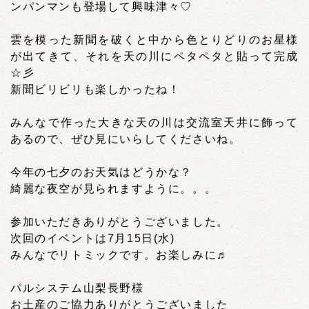
ンパンマンも登場して興味津々♡
雲を模った新聞を破くと中から色とりどりのお星様
が出てきて、それを天の川にペタペタと貼って完成
☆彡
新聞ビリビリも楽しかったね！
みんなで作った大きな天の川は交流室天井に飾って
あるので、ぜひ見にいらしてくださいね。
今年の七夕のお天気はどうかな？
綺麗な夜空が見られますように。。。
参加いただきありがとうございました。
次回のイベントは7月15日(水)
みんなでリトミックです。お楽しみに♬
パルシステム山梨長野様
お土産のご協力ありがとうございました